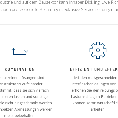
ndustrie und auf dem Bausektor kann Inhaber Dipl. Ing. Uwe Rich
en professionelle Beratungen, exklusive Serviceleistungen und 
KOMBINATION
EFFIZIENT UND EFFE
e einzelnen Lösungen sind
Mit den maßgeschneider
onstruktiv so aufeinander
Unterflaschenlösungen vo
timmt, dass sie sich vielfach
erhöhen Sie den reibungsl
inieren lassen und sonstige
Lastumschlag im Betrieben
e nicht eingeschränkt werden.
können somit wirtschaftlic
mpakten Abmessungen werden
arbeiten.
meist beibehalten.